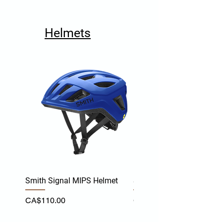
48V Battery
75km Range
Helmets
Throttle ready
26" Wheels
Hydraulic brakes
Shinamo drive-train
Smith Signal MIPS Helmet
Smith Persist MIPS Helm
價格
價格
CA$110.00
CA$170.00