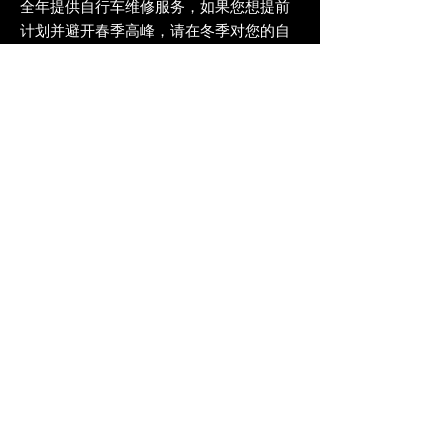
全年提供自行车维修服务，如果您想提前
计划并避开春季高峰，请在冬季对您的自
行车进行调试！我们很乐意将我们的服务
保修期
从当年 4 月 1 日起延长至 30 天，
让您有时间骑上刚刚调试好的自行车。
** 所有
服务预约都需要您将自行车送
到我们的商店并留在那里几天。预约
不能当场完成，因为我们的技工可能
正在处理其他工作。**
*** 我们不提供任何类型的电动滑板
车、电动滑板和电动摩托车的维修服
务
。***
**** 我们不提供改装电动自行车的服
务或制造服务。****