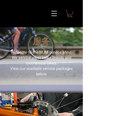
服务
Welcome to the MJM service shop.
We service most ebike brands and
mechanical bikes.
View our available service packages
below.