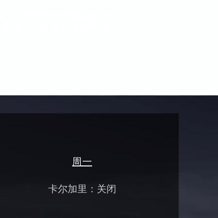
，在商店中可享受进一步的折扣价。上
装盒内）或 25%（开箱即用）。
周一
卡尔加里：关闭