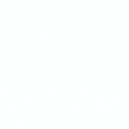
库存的采购订单
。
产生：
自行车、电池、充电器和任何其他部件的状况；所有部件
存，我们的政策是：
其送回我们的仓库，或者您可以自行安排。
新状态，且包含电池、充电器和其他部件，我们将发放以
减去 10%，如果未装在 MJM 盒子里则减去 15%。
装运过程中向您发送产品所产生的任何运费以及退回运费。
到 100 公里之间，我们不能将其作为新产品出售。上述