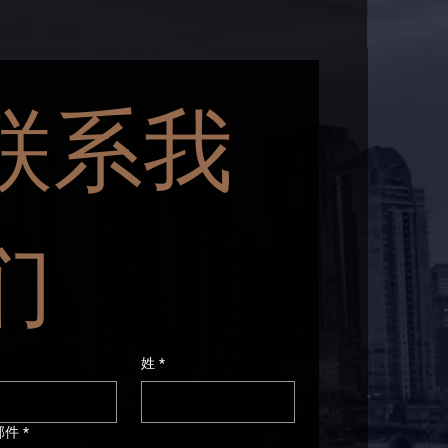
联系我
们
姓
*
邮件
*