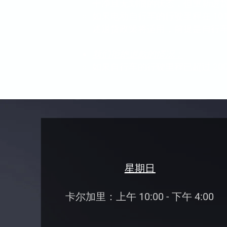
干净且无划痕的状态，但重新进货费
如果电动自行车的行驶里程在 10
述退货政策将适用，前提是自行车
我们拒绝退款的情况：
如果自行车的行驶里程已超过 20
星期日
卡尔加里：上午 10:00 - 下午 4:00