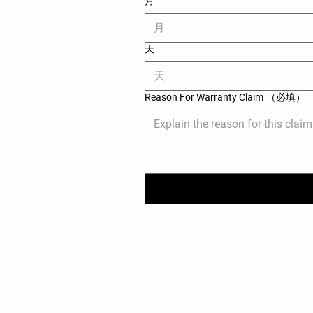
月
月
天
Reason For Warranty Claim
（必填）