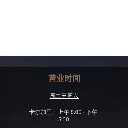
用为 15%（盒装）或 20%（开箱装）。
1 至 200 公里之间，我们只能将其作为演示单元出售
以干净且无划痕的状态退回，但重新进货费用为 20%（包
0 公里，我们将不接受退货或提供退款。
营业时间
周二至周六
卡尔加里：上午 8:00 - 下午
5:00