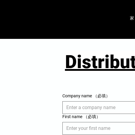
家
Distribu
Company name
（必填）
First name
（必填）