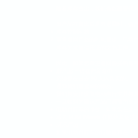
随着库存售出，我们会创建替代
当产品在售出后意外退回时，会
库存控制问题；
审查退回产品的时间要求：电动
库存并发放信用证的文书工作。
因此，如果您希望退回购买的库
新产品 – 仍在包装盒中：
必须是在过去 90 天内购买的。
通知我们需退回的物品。
我们将安排提取电动自行车并将
一旦收到并确认产品已调整为全
电动自行车的净价，如果装在盒子里则
减去 MJM Wheels 在原始
演示产品：
如果电动自行车的行驶里程在 5 