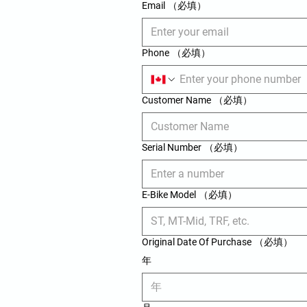
Email
（必填）
Phone
（必填）
Customer Name
（必填）
Serial Number
（必填）
E-Bike Model
（必填）
Original Date Of Purchase
（必填）
年